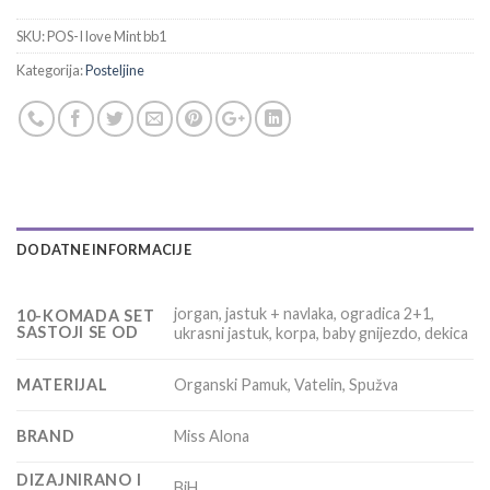
SKU:
POS-I love Mint bb1
Kategorija:
Posteljine
DODATNE INFORMACIJE
jorgan, jastuk + navlaka, ogradica 2+1,
10-KOMADA SET
SASTOJI SE OD
ukrasni jastuk, korpa, baby gnijezdo, dekica
MATERIJAL
Organski Pamuk, Vatelin, Spužva
BRAND
Miss Alona
DIZAJNIRANO I
BiH