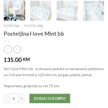
POČETNA
POSTELJINE
/
Posteljina I love Mint bb
135.00
KM
Set I love MInt bb , 4 ukrasna jastuka sa navlakama, pletenica
za 3 strane krevetca 120×60 cm, jorgan, plahta, jastuk.
Napomena, gnijezdo uz set 75 km.
Količina
DODAJ U KORPU