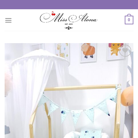
Skip
to
content
0