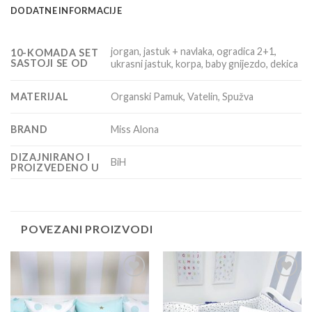
DODATNE INFORMACIJE
jorgan, jastuk + navlaka, ogradica 2+1,
10-KOMADA SET
SASTOJI SE OD
ukrasni jastuk, korpa, baby gnijezdo, dekica
MATERIJAL
Organski Pamuk, Vatelin, Spužva
BRAND
Miss Alona
DIZAJNIRANO I
BiH
PROIZVEDENO U
POVEZANI PROIZVODI