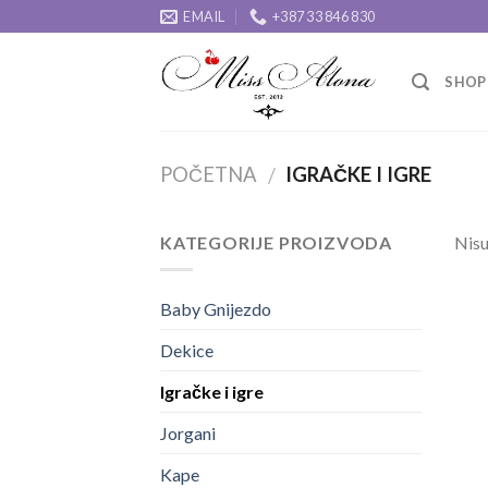
Skip
EMAIL
+387 33 846 830
to
content
SHOP
POČETNA
IGRAČKE I IGRE
/
KATEGORIJE PROIZVODA
Nisu
Baby Gnijezdo
Dekice
Igračke i igre
Jorgani
Kape