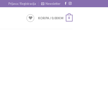
Prijava / Registracija
Newsletter
0
KORPA /
0.00
KM