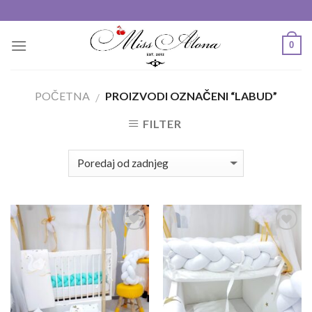
Skip
to
content
0
POČETNA
PROIZVODI OZNAČENI “LABUD”
/
FILTER