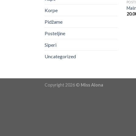
POST
Mašn
Korpe
20.0
Pidžame
Posteljine
Siperi
Uncategorized
Copyright 2026 ©
Miss Alona