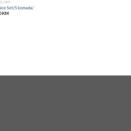
ELJINE
ice Set/5 komada/
0
KM