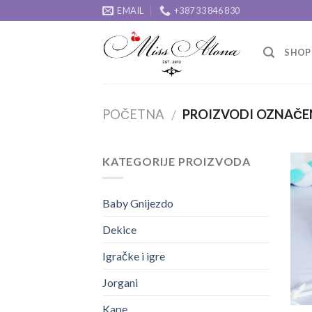
Skip
EMAIL
+387 33 846 830
to
content
SHOP
POČETNA
PROIZVODI OZNAČEN
/
KATEGORIJE PROIZVODA
Baby Gnijezdo
Dekice
Igračke i igre
Jorgani
Kape