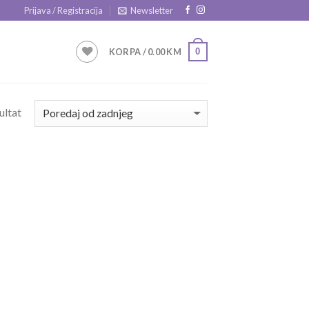
Prijava / Registracija
Newsletter
0
KORPA /
0.00
KM
ultat